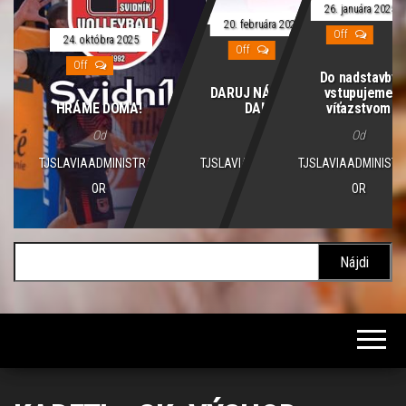
26. januára 2025
20. februára 2025
Off
24. októbra 2025
Off
Off
Do nadstavby
DARUJ NÁM 2% Z
vstupujeme
HRÁME DOMA!
DANE
víťazstvom
Od
Od
Od
TJSLAVIAADMINISTRAT
TJSLAVIAADMINISTRAT
TJSLAVIAADMINISTR
OR
OR
OR
Hľadať: